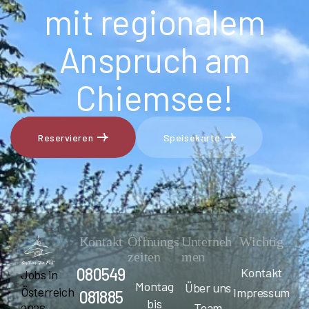
mit regionalem
Anspruch am
Chiemsee!
Reservieren
Speisekarte
Reservieren
Speisekarte
Kontakt
Öffnungs
Unterneh
Wichtig
zeiten
men
080549
Kontakt
Jobs in
Montag
Über uns
Österreich
Impressum
081885
bis
Team
2026 –