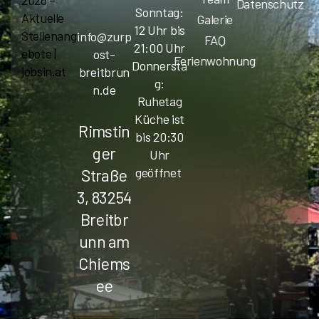
Datenschutz
Sonntag:
Aktuelle
Galerie
12 Uhr bis
Stellenang
info@zurp
FAQ
21:00 Uhr
ebote |
ost-
Ferienwohnung
Donnersta
jobsin.at
breitbrun
g:
n.de
Ruhetag
Küche ist
Rimstin
bis 20:30
ger
Uhr
geöffnet
Straße
3, 83254
Breitbr
unn am
Chiems
ee