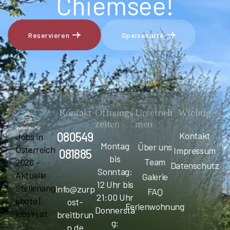
Chiemsee!
Reservieren
Speisekarte
Reservieren
Speisekarte
Kontakt
Öffnungs
Unterneh
Wichtig
zeiten
men
080549
Kontakt
Jobs in
Montag
Über uns
Österreich
Impressum
081885
bis
Team
2026 –
Datenschutz
Sonntag:
Aktuelle
Galerie
12 Uhr bis
Stellenang
info@zurp
FAQ
21:00 Uhr
ebote |
ost-
Ferienwohnung
Donnersta
jobsin.at
breitbrun
g:
n.de