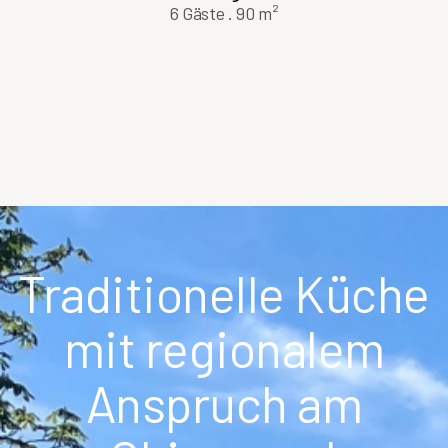
6 Gäste
.
90 m²
Traditionelle Küche
mit regionalem
Anspruch am