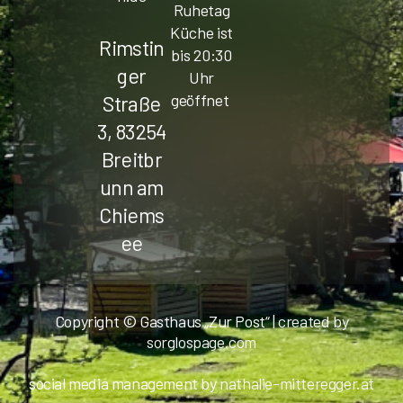
Ruhetag
Küche ist
Rimstin
bis 20:30
ger
Uhr
geöffnet
Straße
3, 83254
Breitbr
unn am
Chiems
ee
Copyright © Gasthaus „Zur Post“ |
created by
sorglospage.com
social media management by
nathalie-mitteregger.at